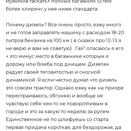
мужиков таскать+ полный багажник 🙂 тем
более клиренс у нее ниже стандарта.
Почему дизель? Все очень просто, езжу много
и не готов заправлять машину с расходом 18-20
литров бензина на 100 км ( в сказки про 12-13 я
не верю и вам не советую) . Газ? опасаюсь я его
+ это минус место в багажнике которым я
дорожу или бомба под днищем. Дизелек
радует своей тяговитостью и сносной
динамикой. Я если честно думал что дизель
это совсем трактор. Однако езжу как на приоре
перестраиваюсь, обгоняю и вообще не
чувствую себя чем то не поворотливым в
городе и это за какую то неделю за рулем.
Единственное не по шлифуешь со старта
первая придача короткая, для бездорожья, да