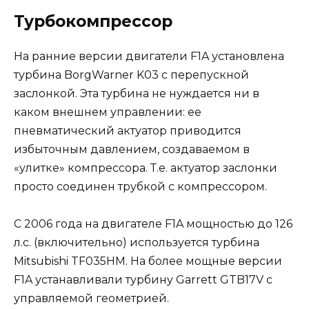
Турбокомпрессор
На ранние версии двигатели F1A установлена
турбина BorgWarner K03 с перепускной
заслонкой. Эта турбина не нуждается ни в
каком внешнем управлении: ее
пневматический актуатор приводится
избыточным давлением, создаваемом в
«улитке» компрессора. Т.е. актуатор заслонки
просто соединен трубкой с компрессором.
С 2006 года на двигателе F1A мощностью до 126
л.с. (включительно) используется турбина
Mitsubishi TF035HM. На более мощные версии
F1A устанавливали турбину Garrett GTB17V с
управляемой геометрией.