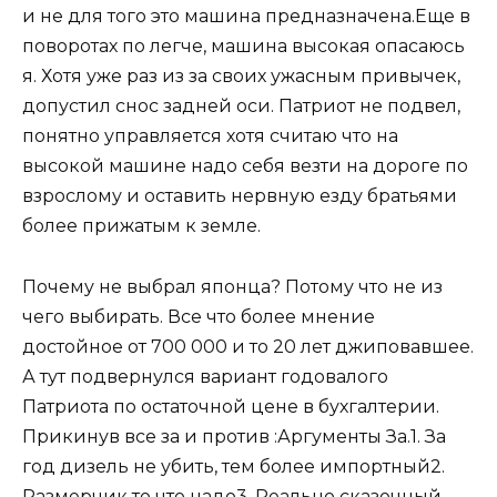
и не для того это машина предназначена.Еще в
поворотах по легче, машина высокая опасаюсь
я. Хотя уже раз из за своих ужасным привычек,
допустил снос задней оси. Патриот не подвел,
понятно управляется хотя считаю что на
высокой машине надо себя везти на дороге по
взрослому и оставить нервную езду братьями
более прижатым к земле.
Почему не выбрал японца? Потому что не из
чего выбирать. Все что более мнение
достойное от 700 000 и то 20 лет джиповавшее.
А тут подвернулся вариант годовалого
Патриота по остаточной цене в бухгалтерии.
Прикинув все за и против :Аргументы За.1. За
год дизель не убить, тем более импортный2.
Размерчик то что надо3. Реально сказочный