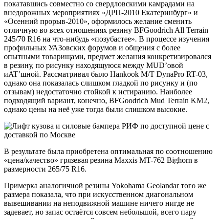
покатавшись совместно со свердловскими камрадами на
внедорожных мероприятиях «ДРП-2010 Екатеринбург» и
«Осенний прорыв-2010», оформилось желание сменить
отличную во всех отношениях резину BFGoodrich All Terrain
245/70 R16 на что-нибудь «позубастее». В процессе изучения
профильных УАЗовских форумов и общения с более
опытными товарищами, предмет желания конкретизировался
в резину, по рисунку находящуюся между MUD’овой
иAT’шной. Рассматривал было Hankook M/T DynaPro RT-03,
однако она показалась слишком гладкой по рисунку и (по
отзывам) недостаточно стойкой к истиранию. Наиболее
подходящий вариант, конечно, BFGoodrich Mud Terrain KM2,
однако цены на неё уже тогда были слишком высокие.
В результате была приобретена оптимальная по соотношению
«цена/качество» грязевая резина Maxxis MT-762 Bighorn в
размерности 265/75 R16.
Примерка аналогичной резины Yokohama Geolandar того же
размера показала, что при искусственном диагональном
вывешивании на неподвижной машине ничего нигде не
задевает, но запас остаётся совсем небольшой, всего пару