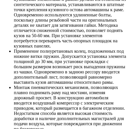
синтетического материала, устанавливаются в штатные
точки крепления кузовного остова автомашины к раме.
Одновременно используются удлиненные болты,
поскольку длины резьбовой части на оригинальных
деталях не хватает для затягивания гайки. Методика
отличается сниженной стоимостью, позволяет поднять
кузов на 50-60 мм. При установке элементов
потребуется переварить часть опорных площадок на
кузовных панелях.
Применение полиуретановых колец, подложенных под
нижние витки пружин. Допускается установка элемента
толщиной до 30 мм, при установке прокладки с
большим размером возникает риск выпадения пружины
из чашки. Одновременно в заднюю рессору вводится
дополнительный лист, позволяющий равномерно
выставить кузов автомашины относительно рамы.
Монтаж пневматических механизмов, позволяющих
плавно поднимать раму над мостами, изменяя
дорожный просвет. В конструкцию автомобиля
вводится воздушный компрессор с электрическим
приводом, который размещается в багажном отделении.
Недостатком способа является высокая стоимость
доработки и наличие дополнительных магистралей для
подачи воздуха, которые повреждаются при движении
по бездорожью.