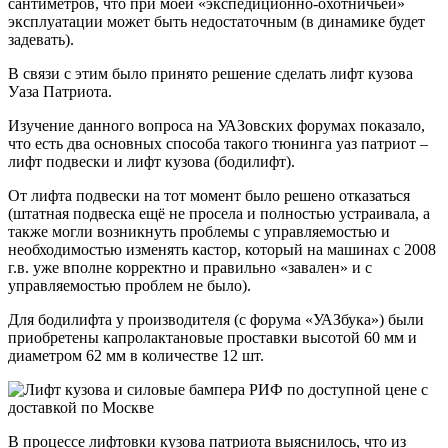
сантиметров, что при моей «экспедиционно-охотничьей»
эксплуатации может быть недостаточным (в динамике будет
задевать).
В связи с этим было принято решение сделать лифт кузова
Уаза Патриота.
Изучение данного вопроса на УАЗовских форумах показало,
что есть два основных способа такого тюнинга уаз патриот –
лифт подвески и лифт кузова (бодилифт).
От лифта подвески на тот момент было решено отказаться
(штатная подвеска ещё не просела и полностью устраивала, а
также могли возникнуть проблемы с управляемостью и
необходимостью изменять кастор, который на машинах с 2008
г.в. уже вполне корректно и правильно «завален» и с
управляемостью проблем не было).
Для бодилифта у производителя (с форума «УАЗбука») были
приобретены капролактановые проставки высотой 60 мм и
диаметром 62 мм в количестве 12 шт.
В процессе лифтовки кузова патриота выяснилось, что из