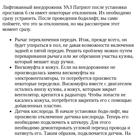
Лифтованный внедорожник УАЗ Патриот после установки
проставок 6 см имеет некоторые отклонения. Их необходимо
сразу устранить. После проведения бодилифт, вы сами
поймете, что это за отклонения, но мы рассмотрим этот
момент сразу.
Рычаг переключения передач. Итак, прежде всего, он
будет упираться в пол, не давая возможности включения
задней и пятой передач. Решить проблему можно путем
переваривания рычага или же обрезания участка кузова,
который мешает ходу ручки.
Вискомуфта и кожух. Если на внедорожнике не
производилась замена вискомуфты на
электровентиляторы, то потребуется произвести
некоторые переделки. Вискомуфта вместе с двигателем
остались внизу кузова, а кожух, которым закрыт
вентилятор, крепится к радиатору. Чтобы лопасти не
касались кожуха, потребуется закрепить его с помощью
добавленных пластин.
Датчик кислорода. В начале установки боди-лифт, мы
произвели отключение датчика кислорода. Теперь его
необходимо подключить к штекеру. Для этого
необходимо демонтировать угловой переход провода и
натянуть его. Таким образом, подключается датчик. На