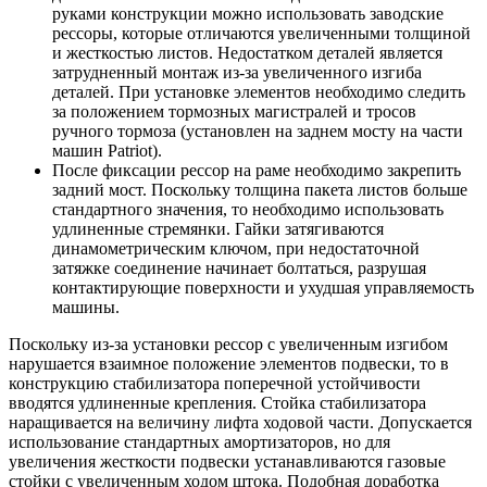
руками конструкции можно использовать заводские
рессоры, которые отличаются увеличенными толщиной
и жесткостью листов. Недостатком деталей является
затрудненный монтаж из-за увеличенного изгиба
деталей. При установке элементов необходимо следить
за положением тормозных магистралей и тросов
ручного тормоза (установлен на заднем мосту на части
машин Patriot).
После фиксации рессор на раме необходимо закрепить
задний мост. Поскольку толщина пакета листов больше
стандартного значения, то необходимо использовать
удлиненные стремянки. Гайки затягиваются
динамометрическим ключом, при недостаточной
затяжке соединение начинает болтаться, разрушая
контактирующие поверхности и ухудшая управляемость
машины.
Поскольку из-за установки рессор с увеличенным изгибом
нарушается взаимное положение элементов подвески, то в
конструкцию стабилизатора поперечной устойчивости
вводятся удлиненные крепления. Стойка стабилизатора
наращивается на величину лифта ходовой части. Допускается
использование стандартных амортизаторов, но для
увеличения жесткости подвески устанавливаются газовые
стойки с увеличенным ходом штока. Подобная доработка