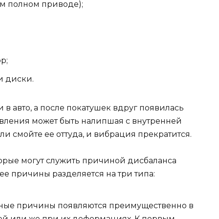
м полном приводе);
р;
и диски.
 в авто, а после покатушек вдруг появилась
вления может быть налипшая с внутренней
ли смойте ее оттуда, и вибрация прекратится.
торые могут служить причиной дисбаланса
ее причины разделяется на три типа:
нные причины появляются преимущественно в
лей или же при их деформациях. К первым