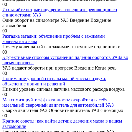
0
0
Испытайте острые ощущения: совершите революцию со
спидометрами УАЗ
Один оборот на спидометре УАЗ Введение Вождение
автомобиля
0
0
Разгадка загадки: объяснение проблем с зажимами
коленчатого вала
Почему коленчатый вал зажимает шатунные подшипники
0
0
Эффективные способы устранения падения оборотов УАЗа во
время прогрева
УАЗ падают обороты при прогреве Введение Когда речь
0
0
Понимание уровней сигнала малой массы воздуха:
объяснение причин и решений
Низкий уровень сигнала датчика массового расхода воздуха
0
0
Максимизируйте эффективность: откройте для себя
идеальный сварочный двигатель для автомобилей УАЗ
Сварка двигателя УАЗ Обновите двигатель УАЗ с помощью
0
0
Краткие советы: как найти датчик давления масла в вашем
автомобиле
Где находится датчик давления масла на двигателе УАЗ