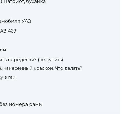
З Патриот, буханка
томобиля УАЗ
АЗ 469
ием
ть переделки? (не купить)
, нанесенный краской. Что делать?
у в гаи
 без номера рамы