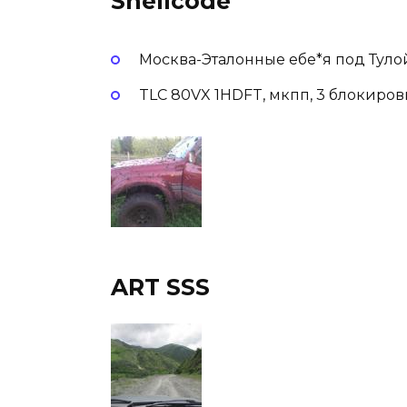
Shellcode
Москва-Эталонные ебе*я под Туло
TLC 80VX 1HDFT, мкпп, 3 блокировки
ART SSS