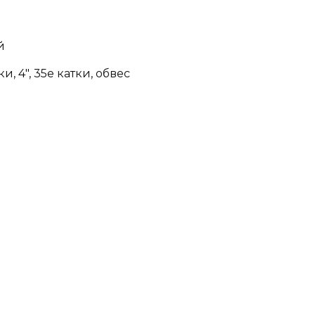
й
, 4″, 35е катки, обвес